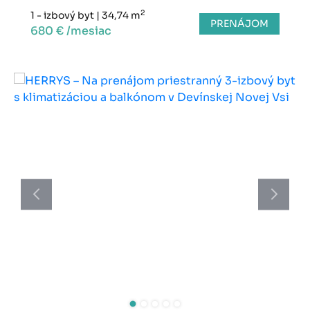
2
1 - izbový byt
|
34,74 m
PRENÁJOM
680 € /mesiac