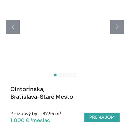
Cintorínska,
Bratislava-Staré Mesto
2
2 - izbový byt
|
87,94 m
PRENÁJOM
1 000 € /mesiac