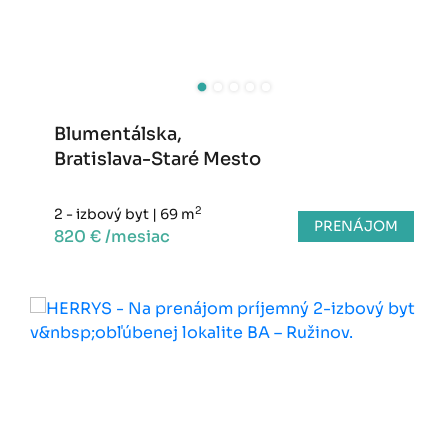
Blumentálska,
Bratislava-Staré Mesto
2
2 - izbový byt
|
69 m
PRENÁJOM
820 € /mesiac