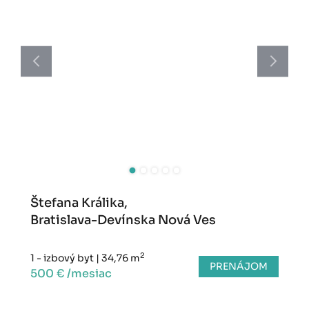
Štefana Králika,
Bratislava-Devínska Nová Ves
2
1 - izbový byt
|
34,76 m
PRENÁJOM
500 € /mesiac