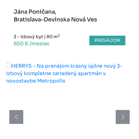
Jána Poničana,
Bratislava-Devínska Nová Ves
2
3 - izbový byt
|
80 m
PRENÁJOM
850 € /mesiac