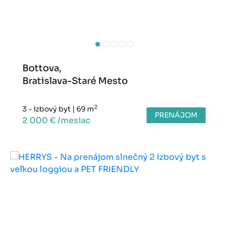
Bottova,
Bratislava-Staré Mesto
2
3 - izbový byt
|
69 m
PRENÁJOM
2 000 € /mesiac