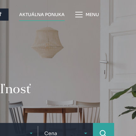
Ť
AKTUÁLNA PONUKA
MENU
eľnosť
Cena