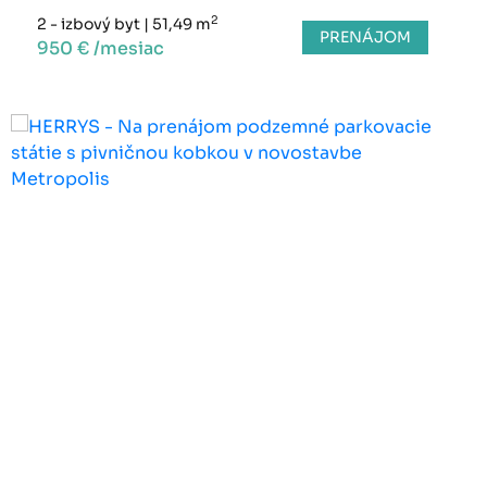
2
2 - izbový byt
|
51,49 m
PRENÁJOM
950 € /mesiac