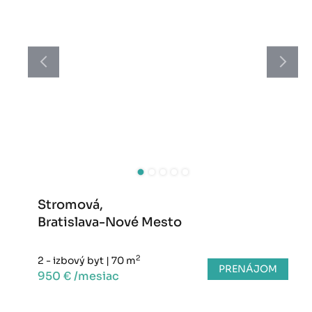
Stromová,
Bratislava-Nové Mesto
2
2 - izbový byt
|
70 m
PRENÁJOM
950 € /mesiac