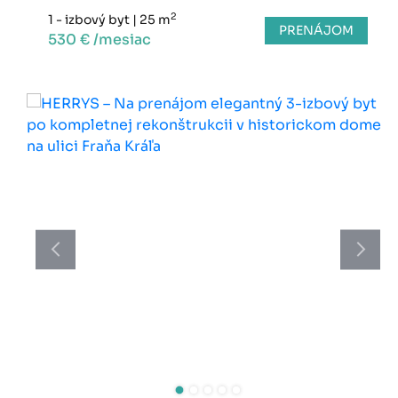
2
1 - izbový byt
|
25 m
PRENÁJOM
530 € /mesiac