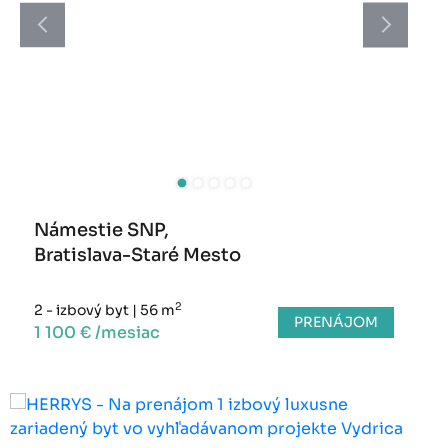
Námestie SNP,
Bratislava-Staré Mesto
2
2 - izbový byt
|
56 m
PRENÁJOM
1 100 € /mesiac