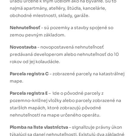
úradu určené k iným účelom ako na bývanie. Sú to
najmä apartmány, ateliéry, štúdia, kancelárie,
obchodné miestnosti, sklady, garáže.
Nehnuteľnosť
- sú pozemky a stavby spojené so
zemou pevným základom.
Novostavba
- novopostavená nehnuteľnosť
predávaná developerom alebo nehnuteľnosť do 10
rokov od jej kolaudácie.
Parcela registra C
- zobrazené parcely na katastrálnej
mape.
Parcela registra E
– ide o pôvodné parcely z
pozemno-knižnej vložky alebo parcely zobrazené na
starších mapách, ktoré zobrazujú pôvodné
nehnuteľnosti na mape určeného operátu.
Plomba na liste vlastníctva
– signalizuje právny úkon
týkajúci sa danej nehnuteľnosti. Existujú dva základné