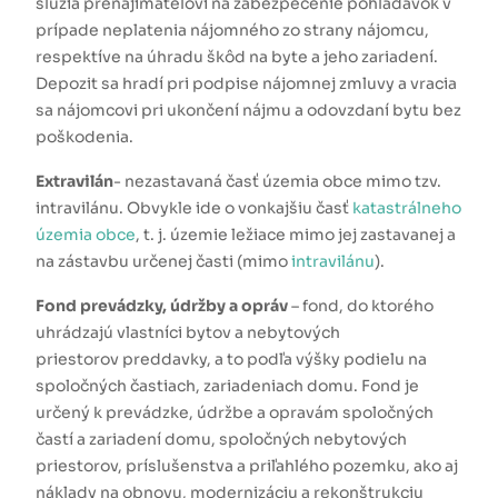
slúžia prenajímateľovi na zabezpečenie pohľadávok v
prípade neplatenia nájomného zo strany nájomcu,
respektíve na úhradu škôd na byte a jeho zariadení.
Depozit sa hradí pri podpise nájomnej zmluvy a vracia
sa nájomcovi pri ukončení nájmu a odovzdaní bytu bez
poškodenia.
Extravilán
- nezastavaná časť územia obce mimo tzv.
intravilánu. Obvykle ide o vonkajšiu časť
katastrálneho
územia
obce
, t. j. územie ležiace mimo jej zastavanej a
na zástavbu určenej časti (mimo
intravilánu
).
Fond prevádzky, údržby a opráv
– fond, do ktorého
uhrádzajú vlastníci bytov a nebytových
priestorov preddavky, a to podľa výšky podielu na
spoločných častiach, zariadeniach domu. Fond je
určený k prevádzke, údržbe a opravám spoločných
častí a zariadení domu, spoločných nebytových
priestorov, príslušenstva a priľahlého pozemku, ako aj
náklady na obnovu, modernizáciu a rekonštrukciu