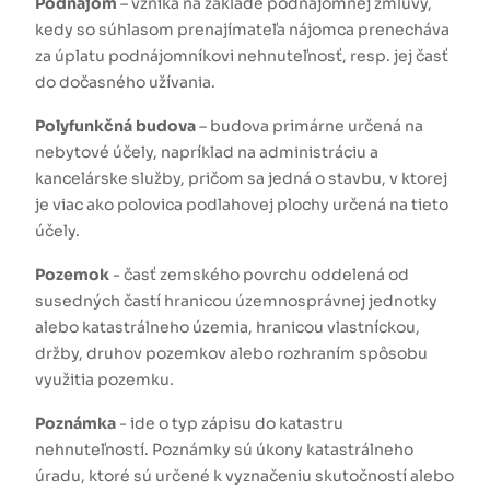
Podnájom
– vzniká na základe podnájomnej zmluvy,
kedy so súhlasom prenajímateľa nájomca prenecháva
za úplatu podnájomníkovi nehnuteľnosť, resp. jej časť
do dočasného užívania.
Polyfunkčná budova
– budova primárne určená na
nebytové účely, napríklad na administráciu a
kancelárske služby, pričom sa jedná o stavbu, v ktorej
je viac ako polovica podlahovej plochy určená na tieto
účely.
Pozemok
- časť zemského povrchu oddelená od
susedných častí hranicou územnosprávnej jednotky
alebo katastrálneho územia, hranicou vlastníckou,
držby, druhov pozemkov alebo rozhraním spôsobu
využitia pozemku.
Poznámka
- ide o typ zápisu do katastru
nehnuteľností. Poznámky sú úkony katastrálneho
úradu, ktoré sú určené k vyznačeniu skutočností alebo