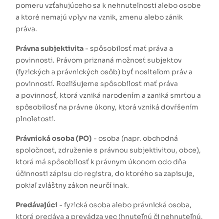
pomeru vzťahujúceho sa k nehnuteľnosti alebo osobe
a ktoré nemajú vplyv na vznik, zmenu alebo zánik
práva.
Právna subjektivita
- spôsobilosť mať práva a
povinnosti. Právom priznaná možnosť subjektov
(fyzických a právnických osôb) byť nositeľom práv a
povinností. Rozlišujeme spôsobilosť mať práva
a povinnosť, ktorá vzniká narodením a zaniká smrťou a
spôsobilosť na právne úkony, ktorá vzniká dovŕšením
plnoletosti.
Právnická osoba (PO)
- osoba (napr. obchodná
spoločnosť, združenie s právnou subjektivitou, obce),
ktorá má spôsobilosť k právnym úkonom odo dňa
účinnosti zápisu do registra, do ktorého sa zapisuje,
pokiaľ zvláštny zákon neurčí inak.
Predávajúci
- fyzická osoba alebo právnická osoba,
ktorá predáva a prevádza vec (hnuteľnú či nehnuteľnú,