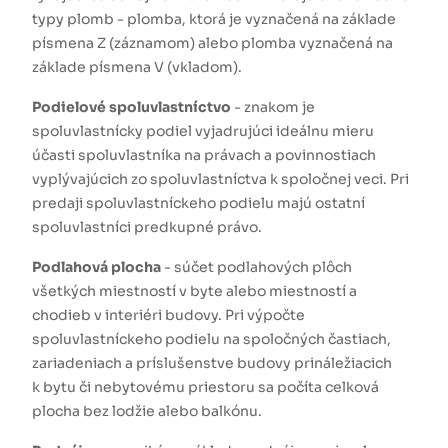
typy plomb - plomba, ktorá je vyznačená na základe
písmena Z (záznamom) alebo plomba vyznačená na
základe písmena V (vkladom).
Podielové spoluvlastníctvo
- znakom je
spoluvlastnícky podiel vyjadrujúci ideálnu mieru
účasti spoluvlastníka na právach a povinnostiach
vyplývajúcich zo spoluvlastníctva k spoločnej veci. Pri
predaji spoluvlastníckeho podielu majú ostatní
spoluvlastníci predkupné právo.
Podlahová plocha
- súčet podlahových plôch
všetkých miestností v byte alebo miestností a
chodieb v interiéri budovy. Pri výpočte
spoluvlastníckeho podielu na spoločných častiach,
zariadeniach a príslušenstve budovy prináležiacich
k bytu či nebytovému priestoru sa počíta celková
plocha bez lodžie alebo balkónu.