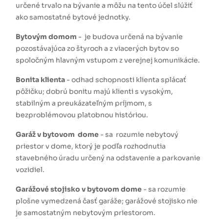
určené trvalo na bývanie a môžu na tento účel slúžiť
ako samostatné bytové jednotky.
Bytovým domom
- je budova určená na bývanie
pozostávajúca zo štyroch a z viacerých bytov so
spoločným hlavným vstupom z verejnej komunikácie.
Bonita klienta
- odhad schopnosti klienta splácať
pôžičku; dobrú bonitu majú klienti s vysokým,
stabilným a preukázateľným príjmom, s
bezproblémovou platobnou históriou.
Garáž v bytovom dome
- sa rozumie nebytový
priestor v dome, ktorý je podľa rozhodnutia
stavebného úradu určený na odstavenie a parkovanie
vozidiel.
Garážové stojisko v bytovom dome
- sa rozumie
plošne vymedzená časť garáže; garážové stojisko nie
je samostatným nebytovým priestorom.