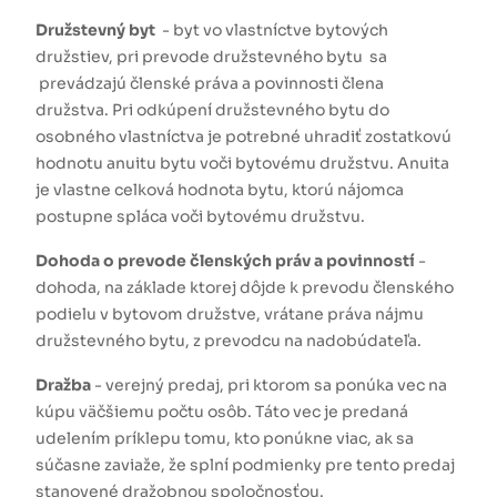
Družstevný byt
- byt vo vlastníctve bytových
družstiev, pri prevode družstevného bytu sa
prevádzajú členské práva a povinnosti člena
družstva. Pri odkúpení družstevného bytu do
osobného vlastníctva je potrebné uhradiť zostatkovú
hodnotu anuitu bytu voči bytovému družstvu. Anuita
je vlastne celková hodnota bytu, ktorú nájomca
postupne spláca voči bytovému družstvu.
Dohoda o prevode členských práv a povinností
-
dohoda, na základe ktorej dôjde k prevodu členského
podielu v bytovom družstve, vrátane práva nájmu
družstevného bytu, z prevodcu na nadobúdateľa.
Dražba
- verejný predaj, pri ktorom sa ponúka vec na
kúpu väčšiemu počtu osôb. Táto vec je predaná
udelením príklepu tomu, kto ponúkne viac, ak sa
súčasne zaviaže, že splní podmienky pre tento predaj
stanovené dražobnou spoločnosťou.