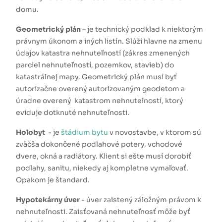
domu.
Geometrický plán
– je technický podklad k niektorým
právnym úkonom a iných listín. Slúži hlavne na zmenu
údajov katastra nehnuteľností (zákres zmenených
parciel nehnuteľností, pozemkov, stavieb) do
katastrálnej mapy. Geometrický plán musí byť
autorizačne overený autorizovaným geodetom a
úradne overený katastrom nehnuteľností, ktorý
eviduje dotknuté nehnuteľnosti.
Holobyt
- je
štádium bytu
v novostavbe, v ktorom sú
zväčša dokončené podlahové potery, vchodové
dvere, okná a radiátory. Klient si ešte musí dorobiť
podlahy, sanitu, niekedy aj kompletne vymaľovať.
Opakom je štandard.
Hypotekárny úver
- úver zaistený záložným právom k
nehnuteľnosti. Zaisťovaná nehnuteľnosť môže byť