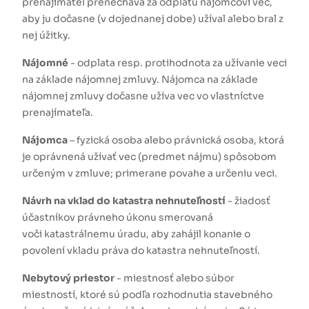
prenajímateľ prenecháva za odplatu nájomcovi vec,
aby ju dočasne (v dojednanej dobe) užíval alebo bral z
nej úžitky.
Nájomné
- odplata resp. protihodnota za užívanie veci
na základe nájomnej zmluvy. Nájomca na základe
nájomnej zmluvy dočasne užíva vec vo vlastníctve
prenajímateľa.
Nájomca
– fyzická osoba alebo právnická osoba, ktorá
je oprávnená užívať vec (predmet nájmu) spôsobom
určeným v zmluve; primerane povahe a určeniu veci.
Návrh na vklad do katastra nehnuteľností
- žiadosť
účastníkov právneho úkonu smerovaná
voči katastrálnemu úradu, aby zahájil konanie o
povolení vkladu práva do katastra nehnuteľností.
Nebytový priestor
- miestnosť alebo súbor
miestností, ktoré sú podľa rozhodnutia stavebného