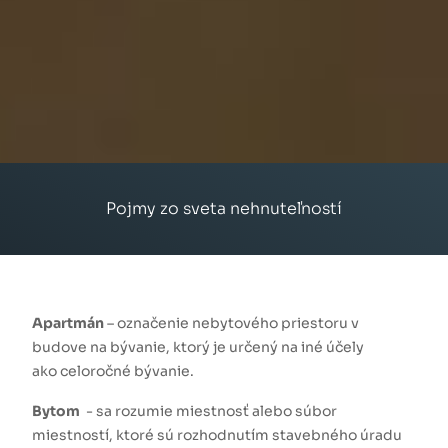
Pojmy zo sveta nehnuteľností
Apartmán
– označenie nebytového priestoru v
budove na bývanie, ktorý je určený na iné účely
ako celoročné bývanie.
Bytom
- sa rozumie miestnosť alebo súbor
miestností, ktoré sú rozhodnutím stavebného úradu