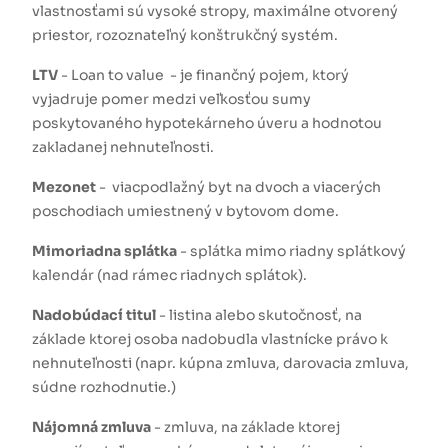
vlastnosťami sú vysoké stropy, maximálne otvorený
priestor, rozoznateľný konštrukčný systém.
LTV
- Loan to value - je finančný pojem, ktorý
vyjadruje pomer medzi veľkosťou sumy
poskytovaného hypotekárneho úveru a hodnotou
zakladanej nehnuteľnosti.
Mezonet
- viacpodlažný byt na dvoch a viacerých
poschodiach umiestnený v bytovom dome.
Mimoriadna splátka
- splátka mimo riadny splátkový
kalendár (nad rámec riadnych splátok).
Nadobúdací titul
- listina alebo skutočnosť, na
základe ktorej osoba nadobudla vlastnícke právo k
nehnuteľnosti (napr. kúpna zmluva, darovacia zmluva,
súdne rozhodnutie.)
Nájomná zmluva
- zmluva, na základe ktorej