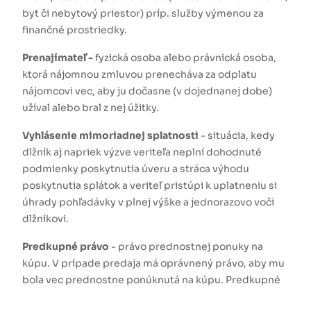
byt či nebytový priestor) príp. služby výmenou za
finančné prostriedky.
Prenajímateľ -
fyzická osoba alebo právnická osoba,
ktorá nájomnou zmluvou prenecháva za odplatu
nájomcovi vec, aby ju dočasne (v dojednanej dobe)
užíval alebo bral z nej úžitky.
Vyhlásenie mimoriadnej splatnosti
- situácia, kedy
dlžník aj napriek výzve veriteľa neplní dohodnuté
podmienky poskytnutia úveru a stráca výhodu
poskytnutia splátok a veriteľ pristúpi k uplatneniu si
úhrady pohľadávky v plnej výške a jednorazovo voči
dlžníkovi.
Predkupné právo
- právo prednostnej ponuky na
kúpu. V prípade predaja má oprávnený právo, aby mu
bola vec prednostne ponúknutá na kúpu. Predkupné
právo vzniká na základe zákona (napr. v prípade