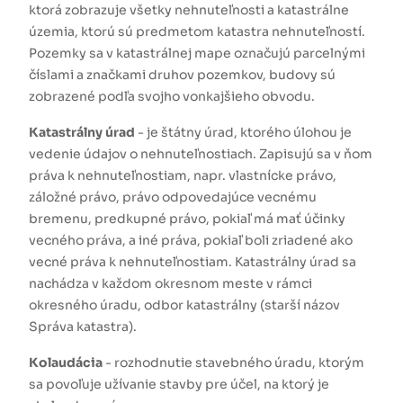
ktorá zobrazuje všetky nehnuteľnosti a katastrálne
územia, ktorú sú predmetom katastra nehnuteľností.
Pozemky sa v katastrálnej mape označujú parcelnými
číslami a značkami druhov pozemkov, budovy sú
zobrazené podľa svojho vonkajšieho obvodu.
Katastrálny úrad
- je štátny úrad, ktorého úlohou je
vedenie údajov o nehnuteľnostiach. Zapisujú sa v ňom
práva k nehnuteľnostiam, napr. vlastnícke právo,
záložné právo, právo odpovedajúce vecnému
bremenu, predkupné právo, pokiaľ má mať účinky
vecného práva, a iné práva, pokiaľ boli zriadené ako
vecné práva k nehnuteľnostiam. Katastrálny úrad sa
nachádza v každom okresnom meste v rámci
okresného úradu, odbor katastrálny (starší názov
Správa katastra).
Kolaudácia
- rozhodnutie stavebného úradu, ktorým
sa povoľuje užívanie stavby pre účel, na ktorý je