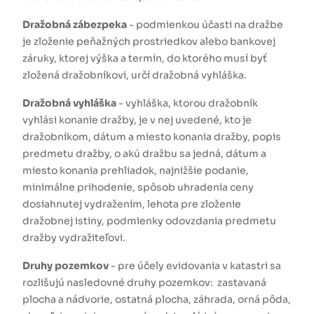
Dražobná zábezpeka
- podmienkou účasti na dražbe
je zloženie peňažných prostriedkov alebo bankovej
záruky, ktorej výška a termín, do ktorého musí byť
zložená dražobníkovi, určí dražobná vyhláška.
Dražobná vyhláška
- vyhláška, ktorou dražobník
vyhlási konanie dražby, je v nej uvedené, kto je
dražobníkom, dátum a miesto konania dražby, popis
predmetu dražby, o akú dražbu sa jedná, dátum a
miesto konania prehliadok, najnižšie podanie,
minimálne prihodenie, spôsob uhradenia ceny
dosiahnutej vydražením, lehota pre zloženie
dražobnej istiny, podmienky odovzdania predmetu
dražby vydražiteľovi.
Druhy pozemkov
- pre účely evidovania v katastri sa
rozlišujú nasledovné druhy pozemkov: zastavaná
plocha a nádvorie, ostatná plocha, záhrada, orná pôda,