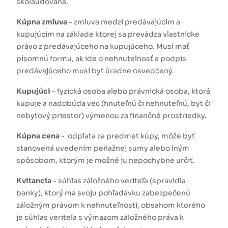
skolaudovaná.
Kúpna zmluva
- zmluva medzi predávajúcim a
kupujúcim na základe ktorej sa prevádza vlastnícke
právo z predávajúceho na kupujúceho. Musí mať
písomnú formu, ak ide o nehnuteľnosť a podpis
predávajúceho musí byť úradne osvedčený.
Kupujúci
– fyzická osoba alebo právnická osoba, ktorá
kupuje a nadobúda vec (hnuteľnú či nehnuteľnú, byt či
nebytový priestor) výmenou za finančné prostriedky.
Kúpna cena
- odplata za predmet kúpy, môže byť
stanovená uvedením peňažnej sumy alebo iným
spôsobom, ktorým je možné ju nepochybne určiť.
Kvitancia
- súhlas záložného veriteľa (spravidla
banky), ktorý má svoju pohľadávku zabezpečenú
záložným právom k nehnuteľnosti, obsahom ktorého
je súhlas veriteľa s výmazom záložného práva k