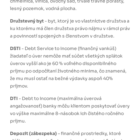
chmeľnica, vinica, ovocný sad, trvalé trávne porasty,
lesný pozemok, vodná plocha.
Družstevný byt
- byt, ktorý je vo vlastníctve družstva a
ku ktorému má člen družstva právo nájmu v rámci práv
a povinností spojených s členstvom v družstve.
DSTI
- Debt Service to Income (finančný vankúš)
žiadateľ o úver nemôže mať súčet všetkých splátok
úverov vyšší ako je 60 % voľného disponibilného
príjmu po odpočítaní životného minima, čo znamená,
že mu musí ostať na bežné výdavky aspoň 40%
príjmov.
DTI
- Debt to Income (maximálna úverová
angažovanosť) banky môžu klientom poskytovať úvery
vo výške maximálne 8-násobok ich čistého ročného
príjmu.
Depozit (zábezpeka)
– finančné prostriedky, ktoré