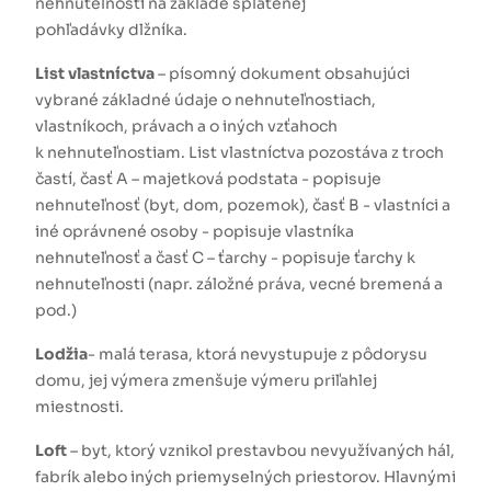
nehnuteľnosti na základe splatenej
pohľadávky dlžníka.
List vlastníctva
– písomný dokument obsahujúci
vybrané základné údaje o nehnuteľnostiach,
vlastníkoch, právach a o iných vzťahoch
k nehnuteľnostiam. List vlastníctva pozostáva z troch
častí, časť A – majetková podstata - popisuje
nehnuteľnosť (byt, dom, pozemok), časť B - vlastníci a
iné oprávnené osoby - popisuje vlastníka
nehnuteľnosť a časť C – ťarchy - popisuje ťarchy k
nehnuteľnosti (napr. záložné práva, vecné bremená a
pod.)
Lodžia
- malá terasa, ktorá nevystupuje z pôdorysu
domu, jej výmera zmenšuje výmeru priľahlej
miestnosti.
Loft
– byt, ktorý vznikol prestavbou nevyužívaných hál,
fabrík alebo iných priemyselných priestorov. Hlavnými