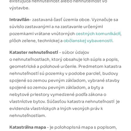
existujúca nehnuteľnosť alebo nehnuteľnosť vo
výstavbe.
Intravilán
- zastavaná časť územia obce. Vyznačuje sa
súvislo zastavanými a na zastavanie určenými
pozemkami vrátane vnútorných
cestných komunikácií
,
plôch zelene, technickej a
občianskej vybavenosti
.
Kataster nehnuteľností
- súbor údajov
o nehnuteľnostiach, ktorý obsahuje ich súpis a popis,
geometrické a polohové určenie. Predmetom katastra
nehnuteľností sú pozemky v podobe parciel, budovy
spojené so zemou pevným základom, vybrané stavby
spojené so zemou pevným základom, a byty a
nebytové priestory vymedzené podľa zákona o
vlastníctve bytov. Súčasťou katastra nehnuteľností je
evidencia vlastníckych a iných vecných práv k
nehnuteľnostiam.
Katastrálna mapa
- je polohopisná mapa s popisom,