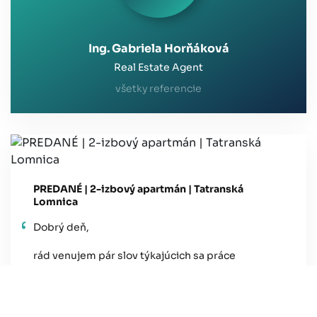
Ing. Gabriela Horňáková
Real Estate Agent
všetky referencie
PREDANÉ | 2-izbový apartmán | Tatranská
Lomnica
Dobrý deň,
rád venujem pár slov týkajúcich sa práce
a trpezlivosti pani Ing. Horňákovej, ktorá našu
spoločnosť svojou svedomitou prácou bezpečne
previedla všetkými úskaliami a nástrahami