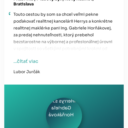
Bratislava
Touto cestou by som sa chcel veľmi pekne
poďakovať realitnej kancelárii Herrys a konkrétne
realitnej maklérke pani
Ing. Gabriele Horňákovej
,
za predaj nehnuteľnosti, ktorý prebehol
bezstarostne na výbornej a profesionálnej úrovni
v spojitosti so všetkými potrebnými krokmi od
nafotenia, obhliadok, cez sprostredkovanie
...čítať viac
klientov, až po dotiahnutie všetkých potrebných
právnych a úradných úkonov. V dnešnej
Lubor Jurčák
uponáhľanej dobe ocení každý klient takýto TOP
servis a profesionálny prístup realitnej kancelárie,
ktorej môže dôverovať.