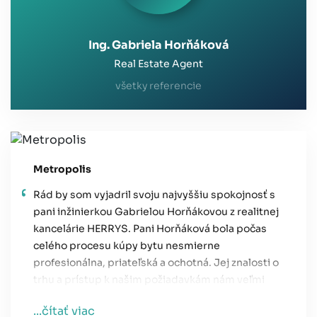
Ing. Gabriela Horňáková
Real Estate Agent
všetky referencie
Metropolis
Rád by som vyjadril svoju najvyššiu spokojnosť s
pani inžinierkou Gabrielou Horňákovou z realitnej
kancelárie HERRYS. Pani Horňáková bola počas
celého procesu kúpy bytu nesmierne
profesionálna, priateľská a ochotná. Jej znalosti o
trhu a prístup k našim požiadavkám nám veľmi
pomohli.
...čítať viac