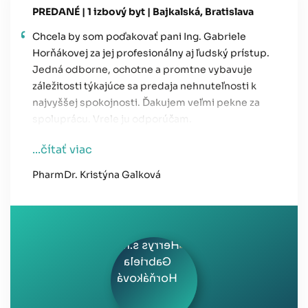
PREDANÉ | 1 izbový byt | Bajkalská, Bratislava
Chcela by som poďakovať pani Ing. Gabriele
Horňákovej za jej profesionálny aj ľudský prístup.
Jedná odborne, ochotne a promtne vybavuje
záležitosti týkajúce sa predaja nehnuteľnosti k
najvyššej spokojnosti. Ďakujem veľmi pekne za
spoluprácu. Vrele ju odporúčam
.
...čítať viac
PharmDr. Kristýna Galková