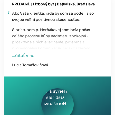
PREDANÉ | 1 izbový byt | Bajkalská, Bratislava
Ako Vaša klientka, rada by som sa podelila so
svojou veľmi pozitívnou skúsenosťou.
S prístupom p. Horňákovej som bola počas
celého procesu kúpy nadmieru spokojná -
proaktívne a rýchle jednanie, príjemná a
profesionálna komunikácia, ľudský a férový
prístup, bezchybný servis. Určite jej služby
...čítať viac
odporučím aj vo svojom okolí a obrátim sa na ňu i
Lucia Tomašovičová
v budúcnosti :) Vďaka!