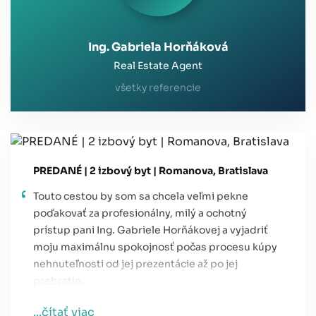
Ing. Gabriela Horňáková
Real Estate Agent
všetky referencie
PREDANÉ | 2 izbový byt | Romanova, Bratislava
Touto cestou by som sa chcela veľmi pekne
poďakovať za profesionálny, milý a ochotný
prístup pani Ing. Gabriele Horňákovej a vyjadriť
moju maximálnu spokojnosť počas procesu kúpy
nehnuteľnosti od jej prezentácie až po jej
prebratie.
...čítať viac